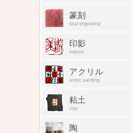
篆刻
seal engraving
印影
imprint
アクリル
acryic painting
粘土
clay
陶