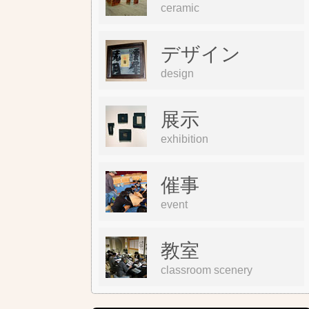
ceramic
デザイン
design
展示
exhibition
催事
event
教室
classroom scenery