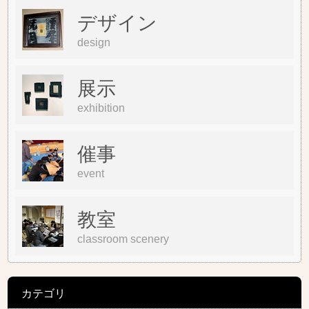
デザイン
design
展示
exhibition
催事
event
教室
classroom scenery
カテゴリ