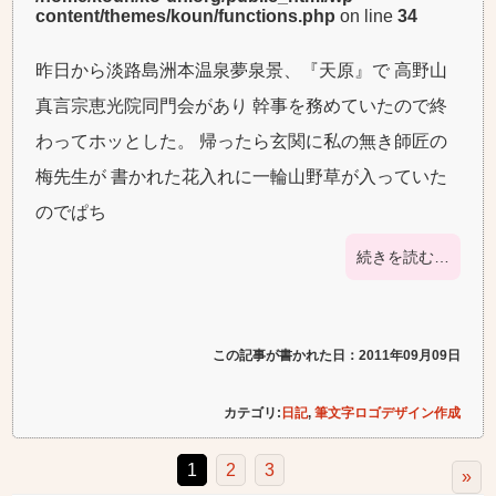
content/themes/koun/functions.php
on line
34
昨日から淡路島洲本温泉夢泉景、『天原』で 高野山
真言宗恵光院同門会があり 幹事を務めていたので終
わってホッとした。 帰ったら玄関に私の無き師匠の
梅先生が 書かれた花入れに一輪山野草が入っていた
のでぱち
続きを読む…
この記事が書かれた日：2011年09月09日
カテゴリ:
日記
,
筆文字ロゴデザイン作成
1
2
3
»