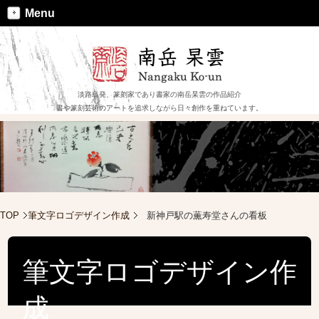
Menu
淡路島発、篆刻家であり書家の南岳杲雲の作品紹介
書や篆刻芸術のアートを追求しながら日々創作を重ねています。
TOP
筆文字ロゴデザイン作成
新神戸駅の薫寿堂さんの看板
筆文字ロゴデザイン作
成