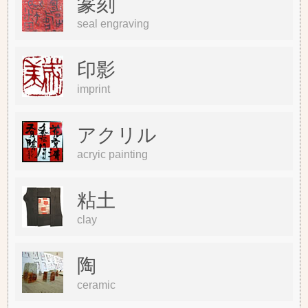
篆刻
seal engraving
印影
imprint
アクリル
acryic painting
粘土
clay
陶
ceramic