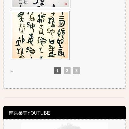
1
2
3
►
南岳杲雲YOUTUBE