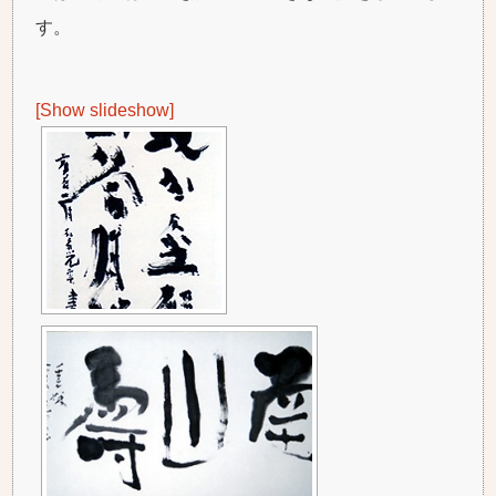
す。
[Show slideshow]