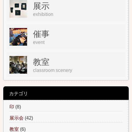
展示
exhibition
催事
event
教室
classroom scenery
カテゴリ
印
(8)
展示会
(42)
教室
(6)