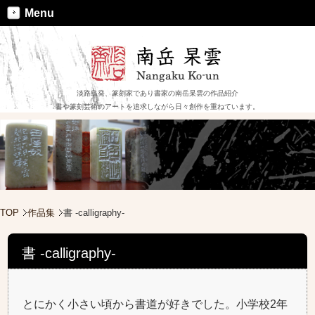
Menu
淡路島発、篆刻家であり書家の南岳杲雲の作品紹介
書や篆刻芸術のアートを追求しながら日々創作を重ねています。
TOP
作品集
書 -calligraphy-
書 -calligraphy-
とにかく小さい頃から書道が好きでした。小学校2年