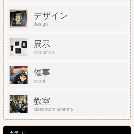
デザイン
design
展示
exhibition
催事
event
教室
classroom scenery
カテゴリ