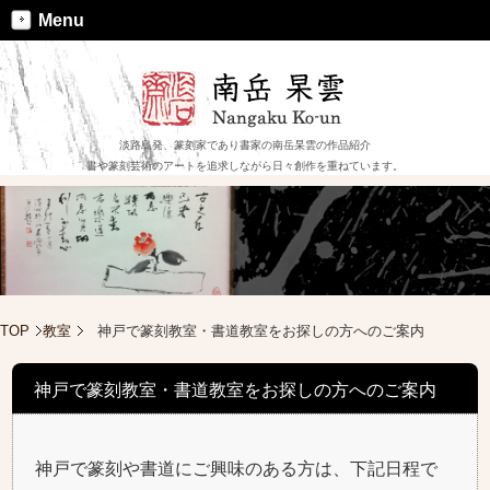
Menu
淡路島発、篆刻家であり書家の南岳杲雲の作品紹介
書や篆刻芸術のアートを追求しながら日々創作を重ねています。
TOP
教室
神戸で篆刻教室・書道教室をお探しの方へのご案内
神戸で篆刻教室・書道教室をお探しの方へのご案内
神戸で篆刻や書道にご興味のある方は、下記日程で