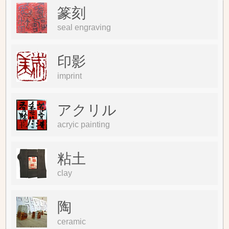
篆刻
seal engraving
印影
imprint
アクリル
acryic painting
粘土
clay
陶
ceramic