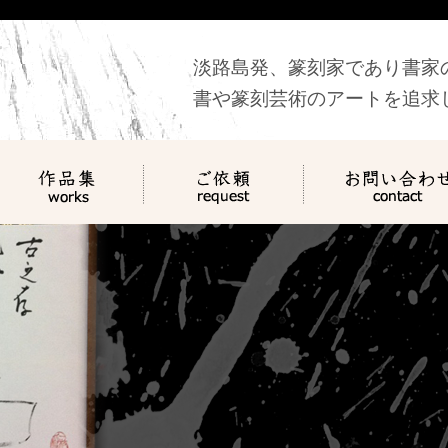
淡路島発、篆刻家であり書家
書や篆刻芸術のアートを追求