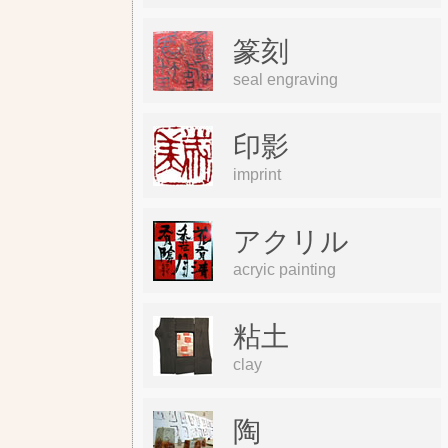
篆刻
seal engraving
印影
imprint
アクリル
acryic painting
粘土
clay
陶