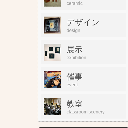
ceramic
デザイン
design
展示
exhibition
催事
event
教室
classroom scenery