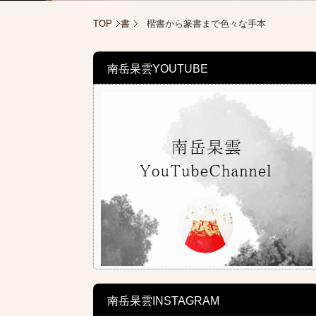
TOP
書
楷書から篆書まで色々な手本
南岳杲雲YOUTUBE
南岳杲雲INSTAGRAM