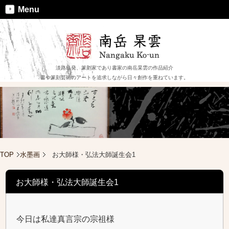
Menu
淡路島発、篆刻家であり書家の南岳杲雲の作品紹介
書や篆刻芸術のアートを追求しながら日々創作を重ねています。
TOP
水墨画
お大師様・弘法大師誕生会1
お大師様・弘法大師誕生会1
今日は私達真言宗の宗祖様