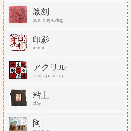
篆刻
seal engraving
印影
imprint
アクリル
acryic painting
粘土
clay
陶