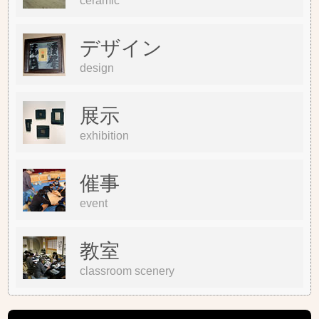
ceramic
デザイン
design
展示
exhibition
催事
event
教室
classroom scenery