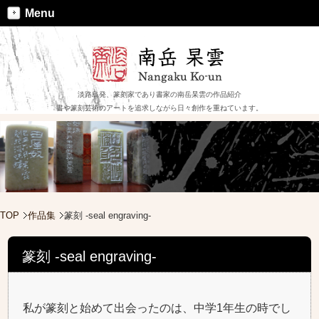
Menu
淡路島発、篆刻家であり書家の南岳杲雲の作品紹介
書や篆刻芸術のアートを追求しながら日々創作を重ねています。
TOP
作品集
篆刻 -seal engraving-
篆刻 -seal engraving-
私が篆刻と始めて出会ったのは、中学1年生の時でし