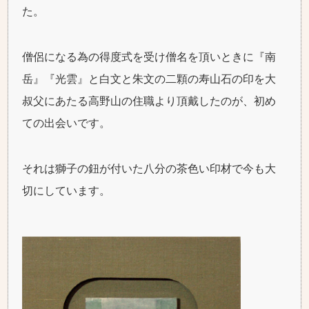
た。
僧侶になる為の得度式を受け僧名を頂いときに『南
岳』『光雲』と白文と朱文の二顆の寿山石の印を大
叔父にあたる高野山の住職より頂戴したのが、初め
ての出会いです。
それは獅子の鈕が付いた八分の茶色い印材で今も大
切にしています。