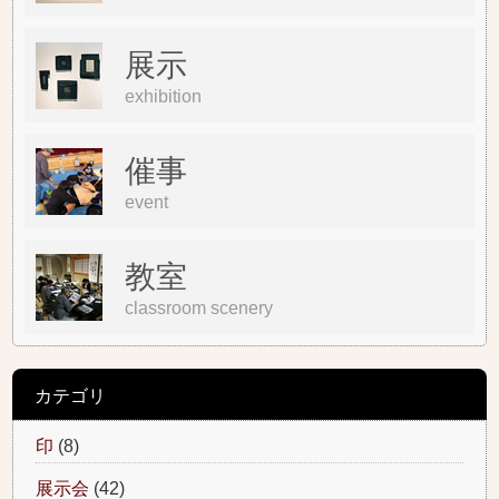
展示
exhibition
催事
event
教室
classroom scenery
カテゴリ
印
(8)
展示会
(42)