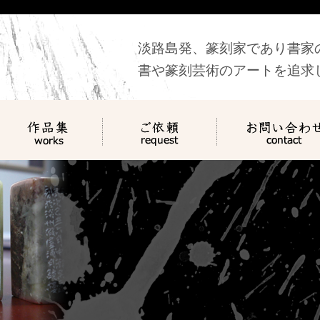
淡路島発、篆刻家であり書家
書や篆刻芸術のアートを追求