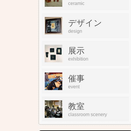
ceramic
デザイン
design
展示
exhibition
催事
event
教室
classroom scenery