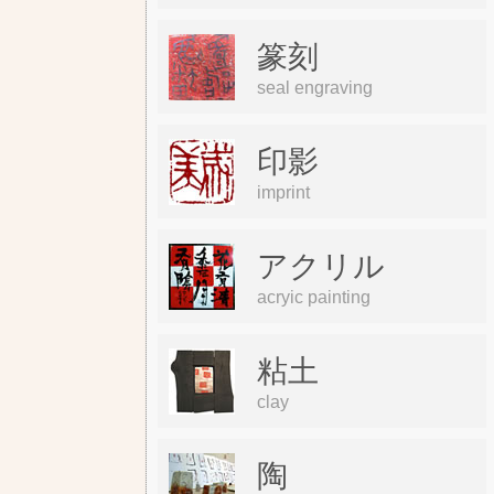
篆刻
seal engraving
印影
imprint
アクリル
acryic painting
粘土
clay
陶