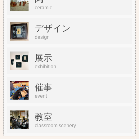
ceramic
デザイン
design
展示
exhibition
催事
event
教室
classroom scenery