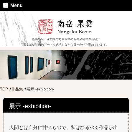
Menu
淡路島発、篆刻家であり書家の南岳杲雲の作品紹介
書や篆刻芸術のアートを追求しながら日々創作を重ねています。
TOP
作品集
展示 -exhibition-
展示 -exhibition-
人間とは自分に甘いもので、私はなるべく作品が出