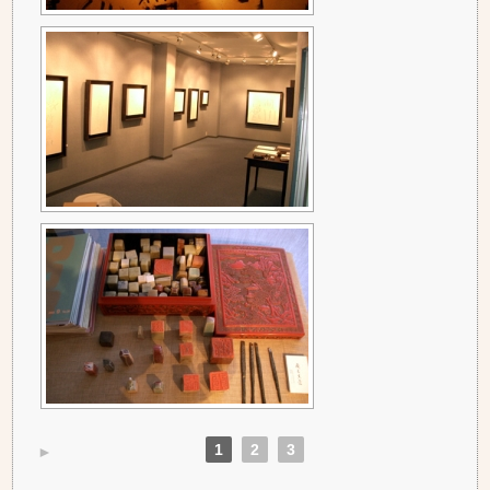
1
2
3
►