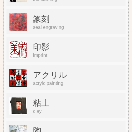
篆刻
seal engraving
印影
imprint
アクリル
acryic painting
粘土
clay
陶