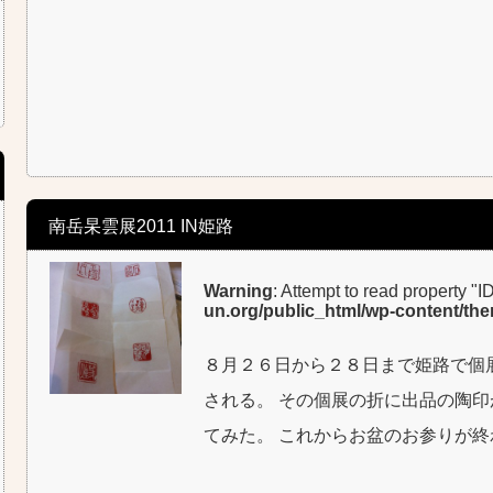
南岳杲雲展2011 IN姫路
Warning
: Attempt to read property "I
un.org/public_html/wp-content/th
８月２６日から２８日まで姫路で個
される。 その個展の折に出品の陶印
てみた。 これからお盆のお参りが終