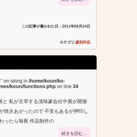
この記事が書かれた日：2011年08月24日
カテゴリ:
篆刻作品
D" on string in
/home/koun/ko-
emes/koun/functions.php
on line
34
展と 私が主宰する淡味篆会社中展が開催
が焼きあがったので 不安もあるが押印し
わったら毎夜 作品制作の
続きを読む…