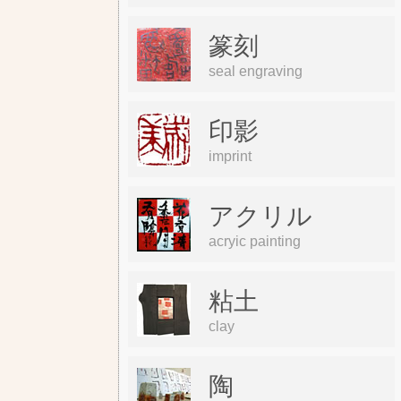
篆刻
seal engraving
印影
imprint
アクリル
acryic painting
粘土
clay
陶