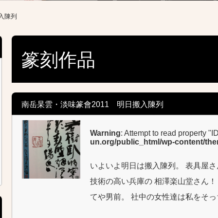
入陳列
篆刻作品
南岳杲雲・淡味篆會2011 明日搬入陳列
Warning
: Attempt to read property "I
un.org/public_html/wp-content/th
いよいよ明日は搬入陳列。 表具屋さ
技術の高い兵庫の 相澤楽山堂さん！
てや男前。 社中の女性達は私をそ