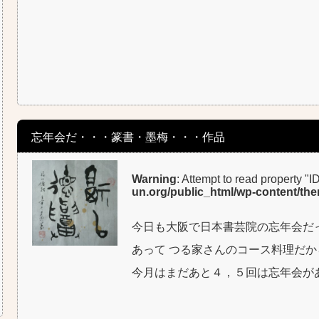
忘年会だ・・・篆書・墨梅・・・作品
Warning
: Attempt to read property "I
un.org/public_html/wp-content/th
今日も大阪で日本書芸院の忘年会だ
あって つる家さんのコース料理だか
今月はまだあと４，５回は忘年会が