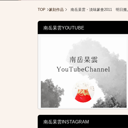
TOP
篆刻作品
南岳杲雲・淡味篆會2011 明日搬
南岳杲雲YOUTUBE
南岳杲雲INSTAGRAM