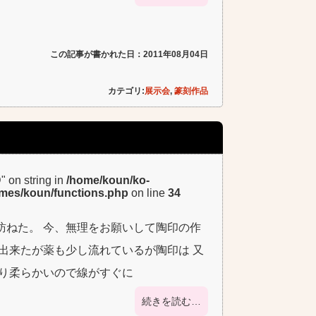
この記事が書かれた日：2011年08月04日
カテゴリ:
展示会
,
篆刻作品
D" on string in
/home/koun/ko-
emes/koun/functions.php
on line
34
訪ねた。 今、無理をお願いして陶印の作
出来たが薬も少し流れているが陶印は 又
なり柔らかいので線がすぐに
続きを読む…