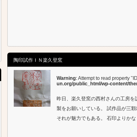
陶印試作ＩＮ楽久登窯
Warning
: Attempt to read property "I
un.org/public_html/wp-content/th
昨日、楽久登窯の西村さんの工房を
製をお願いしている。 試作品が三顆
それが魅力でもある。 石印よりか