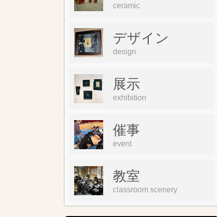
ceramic
デザイン
design
展示
exhibition
催事
event
教室
classroom scenery