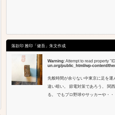
落款印 雅印「健吾」朱文作成
Warning
: Attempt to read property "I
un.org/public_html/wp-content/th
先般時間が余りない中東京に足を運
違い暗い。 節電対策であろう。 関
る。 でもプロ野球やサッカーや・・