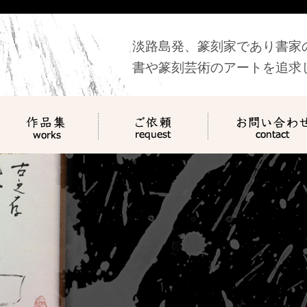
淡路島発、篆刻家であり書家
書や篆刻芸術のアートを追求