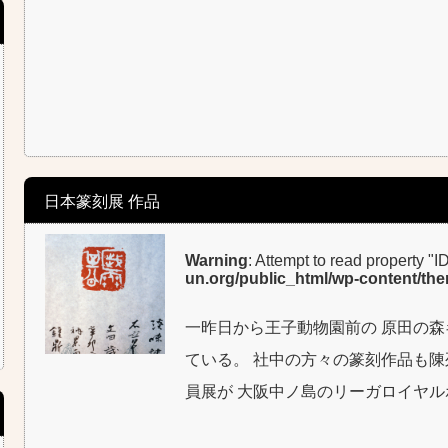
日本篆刻展 作品
Warning
: Attempt to read property "I
un.org/public_html/wp-content/th
一昨日から王子動物園前の 原田の森
ている。 社中の方々の篆刻作品も陳
員展が 大阪中ノ島のリーガロイヤル